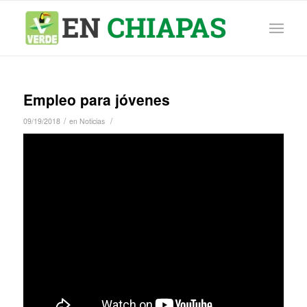
Empleo para jóvenes
/
/
09/19/2018
en
Noticias