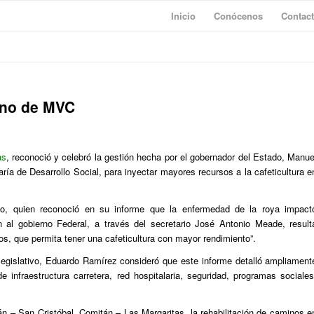
Inicio
Conócenos
Contac
rno de MVC
as
, reconoció y celebró la gestión hecha por el gobernador del Estado, Manue
aría de Desarrollo Social, para inyectar mayores recursos a la cafeticultura e
vo, quien reconoció en su informe que la enfermedad de la roya impact
n al gobierno Federal, a través del secretario José Antonio Meade, result
os, que permita tener una cafeticultura con mayor rendimiento”.
 legislativo, Eduardo Ramírez consideró que este informe detalló ampliament
infraestructura carretera, red hospitalaria, seguridad, programas sociales
n – San Cristóbal, Comitán – Las Margaritas, la rehabilitación de caminos e