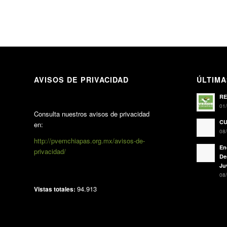
AVISOS DE PRIVACIDAD
ÚLTIMA
RE
01/
Consulta nuestros avisos de privacidad
CU
en:
08/
http://pvemchiapas.org.mx/avisos-de-
En
privacidad/
De
Ju
08/
94.913
Vistas totales: