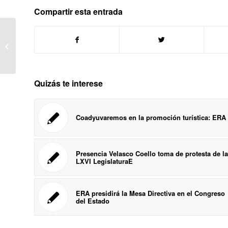
Compartir esta entrada
Coadyuvaremos en la promoción
turística: ERA
Quizás te interese
Coadyuvaremos en la promoción turística: ERA
Presencia Velasco Coello toma de protesta de la
LXVI LegislaturaE
ERA presidirá la Mesa Directiva en el Congreso
del Estado