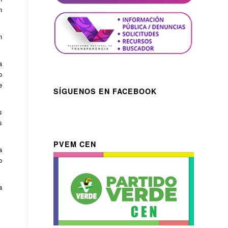
n
n
a
o
e
SÍGUENOS EN FACEBOOK
s
s
PVEM CEN
a
o
a