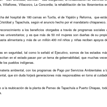
illaflores, Villacorzo, La Concordia; la rehabilitación de los libramientos e
cha del hospital de 180 camas en Tuxtla, el de Yajalón y Reforma, que está
Cristóbal y Tapachula, según el anuncio hecho por el mandatario chiapaneco.
 reconocimiento a los beneficios otorgados a través de programas sociales 
enes universitarios; y es que más de 50 mil mujeres son dueñas de su propi
sta alimentaria y más de un millón 400 mil niños y niñas reciben apoyos d
s en seguridad, tal como lo señaló el Ejecutivo, somos de los estados má
uscitan en el estado pasan por un tema de gobernabilidad, que muchas vece
de los pueblos indígenas.
materia ambiental, con los programas de Pago por Servicios Ambientales a l
al, que sin duda forjará generaciones más responsables en torno al cuidad
a la reubicación de la planta de Pemex de Tapachula a Puerto Chiapas, tod
a.