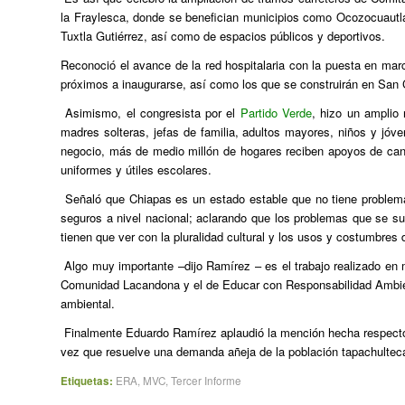
la Fraylesca, donde se benefician municipios como Ocozocuautla, V
Tuxtla Gutiérrez, así como de espacios públicos y deportivos.
Reconoció el avance de la red hospitalaria con la puesta en mar
próximos a inaugurarse, así como los que se construirán en San 
Asimismo, el congresista por el
Partido Verde
, hizo un amplio
madres solteras, jefas de familia, adultos mayores, niños y jóv
negocio, más de medio millón de hogares reciben apoyos de cana
uniformes y útiles escolares.
Señaló que Chiapas es un estado estable que no tiene problema
seguros a nivel nacional; aclarando que los problemas que se s
tienen que ver con la pluralidad cultural y los usos y costumbres 
Algo muy importante –dijo Ramírez – es el trabajo realizado en 
Comunidad Lacandona y el de Educar con Responsabilidad Ambient
ambiental.
Finalmente Eduardo Ramírez aplaudió la mención hecha respecto 
vez que resuelve una demanda añeja de la población tapachultec
Etiquetas:
ERA
,
MVC
,
Tercer Informe