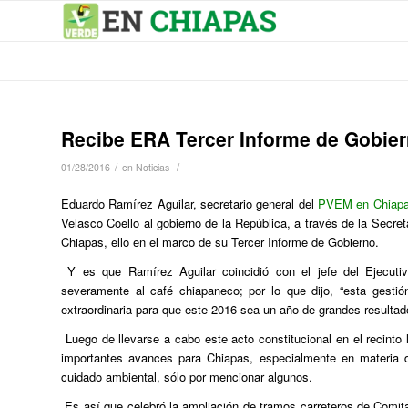
Recibe ERA Tercer Informe de Gobie
/
/
01/28/2016
en
Noticias
Eduardo Ramírez Aguilar, secretario general del
PVEM en Chiap
Velasco Coello al gobierno de la República, a través de la Secret
Chiapas, ello en el marco de su Tercer Informe de Gobierno.
Y es que Ramírez Aguilar coincidió con el jefe del Ejecuti
severamente al café chiapaneco; por lo que dijo, “esta gestió
extraordinaria para que este 2016 sea un año de grandes resultad
Luego de llevarse a cabo este acto constitucional en el recinto
importantes avances para Chiapas, especialmente en materia de 
cuidado ambiental, sólo por mencionar algunos.
Es así que celebró la ampliación de tramos carreteros de Comitá