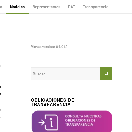
to
Noticias
Representantes
PAT
Transparencia
94.913
Vistas totales:
l
n
ó
a
OBLIGACIONES DE
TRANSPARENCIA
e
,
n