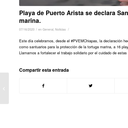
Playa de Puerto Arista se declara San
marina.
/
/
07/16/2020
en
General
,
Noticias
Este día celebramos, desde el #PVEMChiapas, la declaración hech
como santuarios para la protección de la tortuga marina, a 16 pla
Llamamos a fortalecer el trabajo solidario por el cuidado de estas
Compartir esta entrada
Día Internacional Libre
de Bolsas de Plástico.