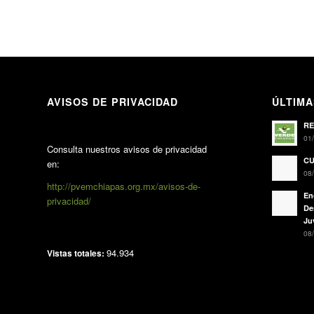
AVISOS DE PRIVACIDAD
ÚLTIMA
RE
01/
Consulta nuestros avisos de privacidad
CU
en:
08/
http://pvemchiapas.org.mx/avisos-de-
En
privacidad/
De
Ju
08/
94.934
Vistas totales: